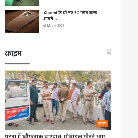
Xiaomi के दो नए 5G फोन जल्द
आएंगे…
May 4, 2026
क्राइम
क्राइम
पटना में खौफनाक वारदात: मोबाइल छीनने आए