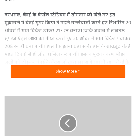
दरअसल, चेन्नई के चेपॉक स्टेडियम में सोमवार को खेले गए इस
मुक़ाबले में चेन्नई सुपर किंग्स ने पहले बल्लेबाजी करते हुए निर्धारित 20
ओवर्स में सात विकेट खोकर 217 रन बनाए। इसके जवाब में लखनऊ
सुपरजाएंट्स लक्ष्य का पीछा करते हुए 20 ओवर में सात विकेट गंवाकर
205 रन ही बना पायी। हालांकि इतना बड़ा स्कोर होने के बावजूद चेन्नई
महज 12 रनों से ही जीत हासिल कर पायी। इसका मुख्य कारण मोइन
अली को छोड़कर चेन्नई के गेंदबाजों द्वारा खराब गेंदबाजी रहा। चेन्नई के
तेज गेंदबाजों ने काफी रन लुटाए। इनमें नो बॉल-वाइड का भी काफी
Show More
योगदान रहा। चेन्नई के गेंदबाजों ने 13 वाइड और तीन नो बॉल फेंकीं।
तीनों नो बॉल चेन्नई के इम्पैक्ट प्लेयर के तौर पर मैदान पर आए तुषार
देशपांडे ने फेंकीं। इन अतिरिक्त रनों से नाराज धोनी ने कप्तानी छोड़ने की
चेतावनी दे दी है।
पोस्ट मैच शो में चेन्नई सुपर किंग्स के कप्तान धोनी ने कहा, ‘शानदार हाई
स्कोरिंग मैच था। हम सभी सोच रहे थे कि विकेट कैसा होगा। यह इस
मैदान पर एकदम सही पहला मैच था। मैंने सोचा कि पिच बहुत धीमी