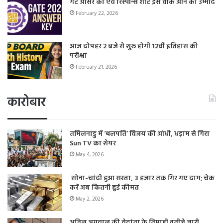
गेट आंसर की एवं रिस्पॉन्स शीट इस वीक आने की उम्मीद
February 22, 2026
आज दोपहर 2 बजे से शुरू होगी 12वीं इतिहास की
परीक्षा
February 21, 2026
कारोबार
तमिलनाडु में ‘थलपति’ विजय की आंधी, धड़ाम से गिरा
Sun TV का शेयर
May 4, 2026
सोना-चांदी हुआ सस्ता, 3 हजार तक गिर गए दाम; चेक
करें अब कितनी हुई कीमत
May 2, 2026
अनिल अग्रवाल की वेदांता के तिमाही नतीजे जारी,