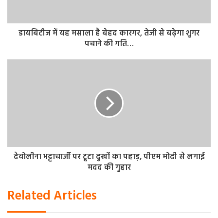
इस जीत के साथ रेड कार्पेट दिल्ली सेमीफाइनल में पहुंचने वाली चौथी
टीम बन गई है। इससे पहले वीवीआईपी उत्तर प्रदेश, छत्तीसगढ़ वॉरियर्स
डायबिटीज में यह मसाला है बेहद कारगर, तेजी से बढ़ेगा शुगर
और मुंबई चैंपियंस ने अंतिम चार में एंट्री कर ली थी। तेलंगाना टाइगर्स
पचाने की गति…
और राजस्थान लीजेंड्स की टीम अंतिम 4 में जगह नहीं बना पाई। लीग
के दोनों सेमीफाइनल मुकाबले शनिवार को खेले जाएंगे। जबकि
फाइनल मुकाबला रविवार को खेला जाएगा।
देवोलीना भट्टाचार्जी पर टूटा दुखों का पहाड़, पीएम मोदी से लगाई
मदद की गुहार
Related Articles