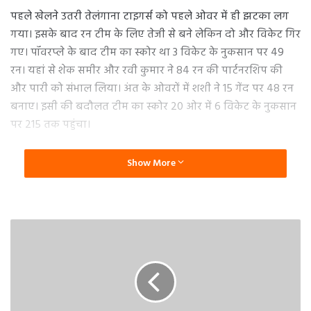
पहले खेलने उतरी तेलंगाना टाइगर्स को पहले ओवर में ही झटका लग
गया। इसके बाद रन टीम के लिए तेजी से बने लेकिन दो और विकेट गिर
गए। पॉवरप्ले के बाद टीम का स्कोर था 3 विकेट के नुकसान पर 49
रन। यहां से शेक समीर और रवी कुमार ने 84 रन की पार्टनरशिप की
और पारी को संभाल लिया। अंत के ओवरों में शशी ने 15 गेंद पर 48 रन
बनाए। इसी की बदौलत टीम का स्कोर 20 ओर में 6 विकेट के नुकसान
पर 215 तक पहुंचा।
रिचर्ड लेवी ने खेली ताबतोड़ पारी
Show More
प्लेयर ऑफ द मैच चुने गए रिचर्ड लेवी ने शानदार अर्धशतकीय पारी
खेली। शुरुआत से ही उन्होंने ताबड़तोड़ बल्लेबाजी की और फरमान
अहमद के साथ मिलकर पहले 3 ओवर में 48 रन ठोक दिए। इसके बाद
असेला गुणारत्ने, थिसारा परेरा और एश्ले नर्स ने भी अपना-अपना
योगदान दिया और टीम को आसान जीत दिला दी।
सेमीफाइनल की टीमें हुई तय