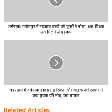
किया जा रहा है… निश्चित तौर पर यह देश को पीछे ले जाने का संकेत
है। अभी रोजगार उपलब्ध कराने वाले सभी संस्थानों को बुरी तरह ढहाया
जा रहा है।’’
उन्होंने आरोप लगाया कि रेलवे और बैंकों जैसे संस्थानों को निजी हाथों
शर्मनाक: फतेहपुर में नवजात बच्ची को कुत्तों ने नोचा, क्षत-विक्षत
शव मिलने से हड़कंप
में सौंपा जा रहा है। मुख्यमंत्री ने आरोप लगाया कि पूर्ववर्ती भारतीय
जनता पार्टी (भाजपा) की सरकार ने ओबीसी आरक्षण को कम करने के
लिए चालाकी से काम किया था। उन्होंने कहा कि देश में जिस तरह
संवैधानिक अधिकारों का ‘‘दुरुपयोग’’ किया जा रहा है वह आने वाली
पीढ़ियों के लिए चिंताजनक है।
बहराइच में दर्दनाक हादसा: ई रिक्शा और बाइक की टक्कर में
एक युवक की मौत, छह घायल
Related Articles