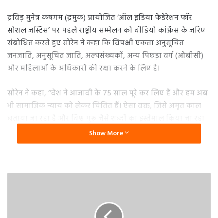
द्रविड़ मुनेत्र कषगम (द्रमुक) प्रायोजित ‘ऑल इंडिया फेडेरेशन फॉर
सोशल जस्टिस’ पर पहले राष्ट्रीय सम्मेलन को वीडियो कांफ्रेंस के जरिए
संबोधित करते हुए सोरेन ने कहा कि विपक्षी एकता अनुसूचित
जनजाति, अनुसूचित जाति, अल्पसंख्यकों, अन्य पिछड़ा वर्ग (ओबीसी)
और महिलाओं के अधिकारों की रक्षा करने के लिए है।
सोरेन ने कहा, ‘‘देश ने आजादी के 75 साल पूरे कर लिए हैं और हम अब
भी सामाजिक न्याय को लेकर चिंतित हैं। ऐसा वक्त, जिसे अमृत काल
बताया जा रहा है और विश्व गुरू जैसे शब्दों का इस्तेमाल किया जा रहा
है, उसमें हम सामाजिक न्याय की मांग कर रहे हैं… वर्तमान में देश का
Show More
लोकतंत्र खतरे में है।’’
उन्होंने कहा, ‘‘देश में बांटो और राज करो की स्थिति पैदा हो गयी है जो
चिंता का विषय है। आज, देश में ‘मैं काम नहीं करूंगा, मैं आपको काम
करने नहीं दूंगा’ की राजनीति हो रही है। देश की अर्थव्यवस्था ध्वस्त हो
रही है। किसानों, मजदूरों, शिक्षित युवाओं को उनके अधिकारों से वंचित