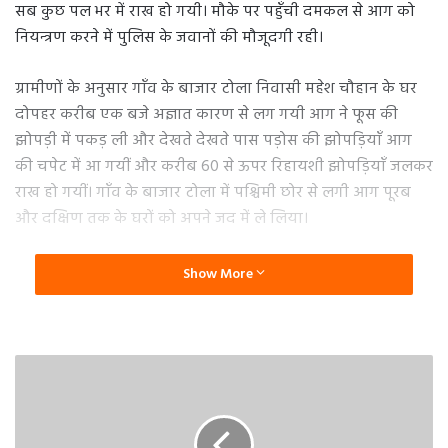
सब कुछ पल भर में राख हो गयी। मौके पर पहुँची दमकल से आग को
नियन्त्रण करने में पुलिस के जवानों की मौजूदगी रही।
ग्रामीणों के अनुसार गाँव के बाजार टोला निवासी महेश चौहान के घर
दोपहर करीब एक बजे अज्ञात कारण से लग गयी आग ने फूस की
झोपड़ी में पकड़ ली और देखते देखते पास पड़ोस की झोपड़ियाँ आग
की चपेट में आ गयीं और करीब 60 से ऊपर रिहायशी झोपड़ियाँ जलकर
राख हो गयीं। गाँव के बाजार टोला में पश्चिमी छोर से लगी आग पूरब
और दक्षिण तक के घरों को अपने जद में ले लिया।
बताया जा रहा है कि घर के अन्दर रखे गैस सिलिंडरों के फटने से आग ने
Show More
विकराल रूप धारण कर लिया जिसकी वजह से लोगों ने गाँव के बाहर
अपनी अपनी बाइकें चार पहिया वाहनों को गाँव के पश्चिम तरफ खाली
रहे खेतों में सुरक्षित स्थान देख खड़े रखे। मौके पर एसडीएम सदर
पड़रौना व सीओ सदर पड़रौना भी जमीन रहे और एहतियातन जन सुरक्षा
में लगे रहे। समाचार लिखे जाने तक जले घरों की संख्या व नुकसान का
आँकलन नहीं किया जा सका था।