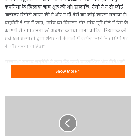
कंपनियों के खिलाफ जांच शुरू की थी। हालांकि, सेबी ने न तो कोई
‘क्लोजर रिपोर्ट’ दायर की है और न ही देरी का कोई कारण बताया है।
चतुर्वेदी ने पत्र में कहा, “जांच का विवरण और जांच पूरी होने में देरी के
कारणों से आम जनता को अवगत कराया जाना चाहिए। नियामक को
संबंधित संस्थाओं द्वारा शेयर की कीमतों में हेरफेर करने के आरोपों पर
भी गौर करना चाहिए।”
राज्यसभा सदस्य चतुर्वेदी ने कहा कि इससे पारदर्शिता और निवेशकों
का विश्वास सुनिश्चित होगा। अमेरिकी शोध कंपनी हिंडनबर्ग रिसर्च ने
Show More
अडाणी समूह पर शेयरों में हेरफेर और धोखाधड़ी के आरोप लगाए हैं।
अडाणी समूह ने आरोपों से इनकार किया है। कांग्रेस ने शिवसेना (उद्धव
बालासाहेब ठाकरे) सहित 18-19 दलों के साथ इस मामले की जांच के
लिए एक संयुक्त संसदीय समिति गठित करने की मांग की है।