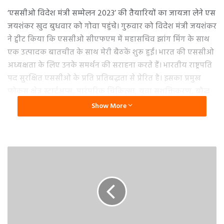
‘एससीओ विदेश मंत्री सम्मेलन 2023’ की तैयारियों का जायजा लेने एस
जयशंकर खुद बुधवार को गोवा पहुंचे। गुरुवार को विदेश मंत्री जयशंकर
ने ट्वीट किया कि एससीओ सीएफएम में महासचिव झांग मिंग के साथ
एक उत्पादक बातचीत के साथ मेरी बैठकें शुरू हुईं। भारत की एससीओ
अध्यक्षता के लिए उनके समर्थन की सराहना करते हैं। भारतीय राष्ट्रपति
पद सुरक्षित एससीओ के प्रति प्रतिबद्धता से प्रेरित है। इसका प्रमुख
फोकस क्षेत्र स्टार्टअप्स, पारंपरिक चिकित्सा, युवा सशक्तिकरण, बौद्ध
विरासत और विज्ञान एवं प्रौद्योगिकी हैं। गोवा में एक सफल सीएफएम
Show More
की प्रतीक्षा है।
गौरतलब है कि बैठक के दौरान आपसी कारोबार, निवेश व संपर्क
बढ़ाने पर ज्यादा बातचीत होगी। वहीं तालिबानी शासन व मौजूदा
हालात की वजह से अफगानिस्तान के आतंकी तैयार करने की स्थली
बनने पर चिंताओं पर बात की जाएगी।
(रिपोर्ट.शाश्वत तिवारी)