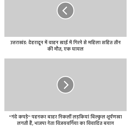
शाइस्ता परवीन की तलाश में लगाई गई तीनों टीमें एक बार फिर उसके
करीबियों की कॉल डिटेल खंगालने में जुटी हैं। शूटआउट के बाद शाइस्ता
को पनाह देने वाले संदिग्धों का एक बार फिर डाटा खंगाला जा रहा।
हत्याकांड के बाद से पुलिस शाइस्ता की तलाश में जुटी है, लेकिन
पुलिस को अभी तक उसे पकड़ नहीं पाई है। वहीं, पुलिस उमेश पाल की
हत्या करने वाले शूटरों की भी तलाश कर रही है।
उत्तराखंड: देहरादून में वाहन खाई में गिरने से महिला सहित तीन
की मौत, एक घायल
''गंदे कपड़े'' पहनकर बाहर निकलीं लड़कियां बिल्कुल शूर्पणखा
लगती हैं, भाजपा नेता विजयवर्गिया का विवादित बयान