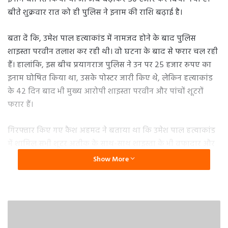
बीते शुक्रवार रात को ही पुलिस ने इनाम की राशि बढ़ाई है।
बता दें कि, उमेश पाल हत्याकांड में नामजद होने के बाद पुलिस
शाइस्ता परवीन तलाश कर रही थी। वो घटना के बाद से फरार चल रही
हैं। हालांकि, इस बीच प्रयागराज पुलिस ने उन पर 25 हजार रुपए का
इनाम घोषित किया था, उसके पोस्टर जारी किए थे, लेकिन हत्याकांड
के 42 दिन बाद भी मुख्य आरोपी शाइस्ता परवीन और पांचों शूटरों
फरार हैं।
गिरफ्तार किए गए कैश अहमद ने बताया था कि उमेश पाल हत्याकांड
में शामिल सभी शूटर अतीक के साथ-साथ शाइस्ता के भी वफादार और
भरोसेमंद थे। अब शूटरों को ढूंढने के लिए पुलिस ने नए सिरे से कवायद
Show More
शुरू की है। शाइस्ता परवीन की तलाश में लगी हैं पुलिस की तीन टीमें
मिली जानकारी के मुताबिक, शाइस्ता परवीन की तलाश में पुलिस की
तीन टीमें और अतीक के बेटे असद की तलाश में नौ टीमें लगाई गई हैं,
लेकिन पुलिस को एक मुश्किल का सामना करना करना पड़ रहा है।