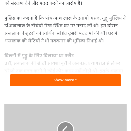
को संरक्षण देने और मदद करने का आरोप है।
पुलिस का कहना है कि पांच-पांच लाख के इनामी असद, गुड्डू मुस्लिम ने
डॉ.अखलाक के नौचंदी मेरठ स्थित घर पर पनाह ली थी। इस दौरान
अखलाक ने शूटरों को आर्थिक सहित दूसरी मदद भी की थी। घर में
अखलाक की बेटियों ने भी मददगार की भूमिका निभाई थी।
दिल्ली में गुड्डू के लिए दिलाया था फ्लैट
वहीं, अखलाक की बीवी आयशा नूरी ने लखनऊ, प्रयागराज से लेकर
बरेली तक मदद करने में कोई कोर कसर नहीं छोड़ी थी। इसके अलावा
शूटरों को कार भी अखलाक के परिवार ने मुहैया करवाई थी। जांच में
Show More
पुलिस को यह भी पता चला था कि असद को गुड्डू के लिए दिल्ली में
फ्लैट आयशा ने ही दिलवाया था।
अखलाक के खिलाफ पुलिस ने की कार्रवाई
हत्याकांड में शूटरों के अखलाक के घर ठहरने का सीसीटीवी फुटेज
मिलने आधार पर एसटीएफ ने उसे दबोच लिया। इसके बाद मामले में