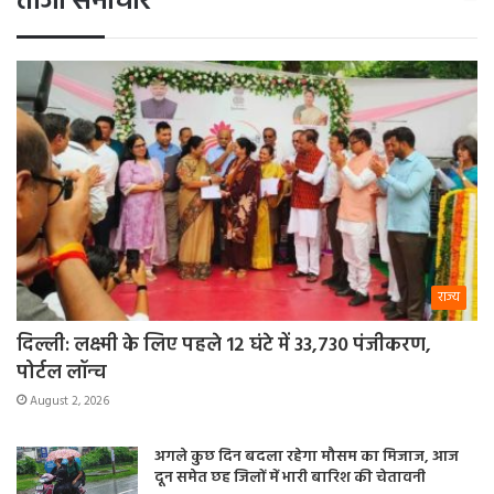
ताजा समाचार
नाम तय हो रहा है। चुनाव की घोषणा से कई हफ्ते पहले ही टिकटों की
घोषणा शुरू हो गई। बताया जा रहा है कि मोदी और शाह ने यह सोच
कर टिकट बांटी है कि जब चुनाव उनको ही लडऩा है तो फिर किसी को
भी उम्मीदवार बनाए क्या फर्क पड़ता है। अगर ऐसा है तो यह बड़ा
रणनीतिक बदलाव है और अगर यह सफल हुआ तो अगले साल के
लोकसभा चुनाव में भी यह प्रयोग देखने को मिल सकता है।
राज्य
दिल्ली: लक्ष्मी के लिए पहले 12 घंटे में 33,730 पंजीकरण,
पोर्टल लॉन्च
August 2, 2026
अगले कुछ दिन बदला रहेगा मौसम का मिजाज, आज
दून समेत छह जिलों में भारी बारिश की चेतावनी