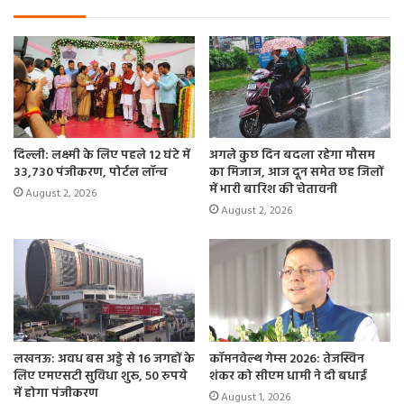
कहा कि उनको पहले बताया गया था लेकिन हकीकत यह है कि नाम
की घोषणा होने के 15 दिन तक वे अपने लोकसभा क्षेत्र मुरैना की दिमनी
विधानसभा में नहीं गए, जहां से उनको चुनाव लडऩा है।
दिल्ली: लक्ष्मी के लिए पहले 12 घंटे में
अगले कुछ दिन बदला रहेगा मौसम
उड़ती हुई कोयले की धूल हवा में घोल रही जहर NTPC के
33,730 पंजीकरण, पोर्टल लॉन्च
का मिजाज, आज दून समेत छह जिलों
आस पास के लोगों का जीना हुआ बेहाल दमा खासी जैसी
में भारी बारिश की चेतावनी
August 2, 2026
बीमारियों से ग्रसित हो रहे लोग NTPC प्रबंधन द्वारा नहीं
August 2, 2026
किये जा रहे कोई प्रबंध रायबरेली के ऊंचाहार में स्थित है
NTPC.
#Raebareli
#uchahar
#NTPC
#Environmental_Activist
#UttarPradesh
pic.twitter.com/sTsrTdavfx
— Ek Sandesh (@EkSandesh236986)
October
लखनऊ: अवध बस अड्डे से 16 जगहों के
कॉमनवेल्थ गेम्स 2026: तेजस्विन
17, 2023
लिए एमएसटी सुविधा शुरू, 50 रुपये
शंकर को सीएम धामी ने दी बधाई
में होगा पंजीकरण
August 1, 2026