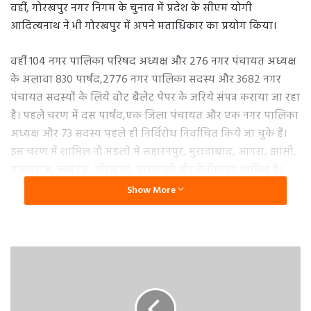
वहीं, गोरखपुर नगर निगम के चुनाव में प्रदेश के सीएम योगी
आदित्यनाथ ने भी गोरखपुर में अपने मताधिकार का प्रयोग किया।
वहीं 104 नगर पालिका परिषद अध्यक्ष और 276 नगर पंचायत अध्यक्ष
के अलावा 830 पार्षद,2776 नगर पालिका सदस्य और 3682 नगर
पंचायत सदस्यों के लिये वोट बैलेट पेपर के जरिये संपन्न कराया जा रहा
है। पहले चरण में दस पार्षद,एक जिला पंचायत और एक नगर पालिका
अध्यक्ष और 73 सदस्य पहले ही निर्विरोध निर्वाचित किये जा चुके हैं।
इस चरण में शामिल नौ मंडलों में सहारनपुर, मुरादाबाद, आगरा, झांसी,
प्रयागराज, लखनऊ, गोरखपुर, वाराणसी और देवीपाटन शामिल हैं।
Show More
पहले चरण में शामली, मुजफ्फरनगर, सहारनपुर, बिजनौर, अमरोहा,
मुरादाबाद, रामपुर, संभल, आगरा, फिरोजाबाद, मथुरा मैनपुरी, झांसी,
जालौन, ललितपुर कौशांबी, प्रयागराज, फतेहपुर, प्रतापगढ़, उन्नाव,
हरदोई, लखनऊ, बरेली, सीतापुर, लखीमपुर खीरी, गोंडा, बहराइच,
बलरामपुर श्रावस्ती, गोरखपुर, देवरिया, महराजगंज कुशीनगर,
गाजीपुर, वाराणसी, चंदौली और जौनपुर में वोट डाले जा रहे हैं।