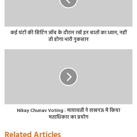
राज्य चुनाव आयुक्त (एसईसी) मनोज कुमार ने कहा कि चुनाव के पहले
चरण में दो करोड़ 40 लाख सात हजार 243 मतदाता अपने मताधिकार
का प्रयोग करेंगे। इसमें पुरूष मतदाताओं की संख्या एक करोड 27 लाख
70 हजार 963 और महिला मतदाताओं की संख्या एक करोड 12 लाख
कई घंटों की सिटिंग जॉब के दौरान रखें इन बातों का ध्यान, नहीं
तो होगा भारी नुकसान
36 हजार 680 है। मतदान के लिये नगर निगम के 2658 मतदान केन्द्र
और 9699 पोलिंग बूथ बनाये गये हैं वहीं नगर पालिका परिषद के
लिये 2566 मतदान केन्द्र और 8214 पोलिंग बूथ बनाये गये हैं।
निष्पक्ष और शांतिपूर्ण मतदान सुनिश्चित करने के लिए सुरक्षा के कड़े
इंतजाम किए गए हैं। उन्होंने कहा, कि कुल 19,880 इंस्पेक्टर और सब-
इंस्पेक्टर के साथ 1,01,477 हेड कांस्टेबल और कांस्टेबल और 47,985
होमगार्ड चुनाव ड्यूटी पर तैनात किए गए हैं। पुलिस बल के अलावा
पीएसी की 86 कंपनियां और दो प्लाटून और केंद्रीय सशस्त्र पुलिस बल
Nikay Chunav Voting : मायावती ने लखनऊ में किया
(सीएपीएफ) की 35 कंपनियां भी तैनात की गई हैं।
मताधिकार का प्रयोग
Related Articles