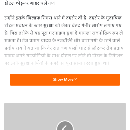
होटल छोड़कर बाहर चले गए।
उन्होंने इसके खिलाफ सिगरा थाने में तहरीर दी है। तहरीर के मुताबिक
होटल प्रबंधन के ऊपर सुरक्षा को लेकर बेहद गंभीर आरोप लगाए गए
हैं। जिस तरीके से यह पूरा घटनाक्रम हुआ है मामला राजनीतिक रूप ले
सकता है। तेज प्रताप यादव के नजदीकी और वाराणसी के रहने वाले
प्रदीप राय ने बताया कि देर रात जब अस्सी घाट से लौटकर तेज प्रताप
यादव अपने सहयोगियों के साथ होटल पर लौटे तो होटल के रिसेप्शन
पर उनके सुरक्षाकर्मियों के कमरे का पूरा सामान रखा हुआ था।
सीसीटीवी को देखने के बाद पता चला कि तेज प्रताप यादव के कमरे
Show More
को खोला गया है। बिहार सरकार के एक मंत्री की सुरक्षा के मद्देनजर
ठीक नहीं है। इसका मामला बनता है और शिकायत की गई है। प्रदीप
राय ने बताया कि देर रात जैसे ही तेज प्रताप वापस आए तो सामान
बाहर निकला देखकर उन्होंने पुलिस के आला अधिकारियों को तत्काल
होटल पर बुलाया। सीसीटीवी की जांच करवाई और मामले से उन्हें
अवगत कराया।