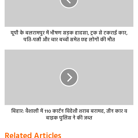
होटल प्रबंधन ने उनसे वापस आने के लिए लेकिन मामला चौकी सुरक्षा
से जुड़ा हुआ था तो उन्होंने होटल छोड़ना बेहतर समझा। हम लोगों को
बताया गया कि काशी विश्वनाथ मंदिर दर्शन के लिए जा रहे हैं। होटल से
निकलने के बाद योगी के आवास पर रुके हुए हैं और मीडिया से बात
यूपी के बलरामपुर में भीषण सड़क हादसा, ट्रक से टकराई कार,
पति-पत्नी और चार बच्चों समेत छह लोगों की मौत
करेंगे।
बिहार: वैशाली में 110 कार्टन विदेशी शराब बरामद, तीन कार व
बाइक पुलिस ने की जब्त
Related Articles