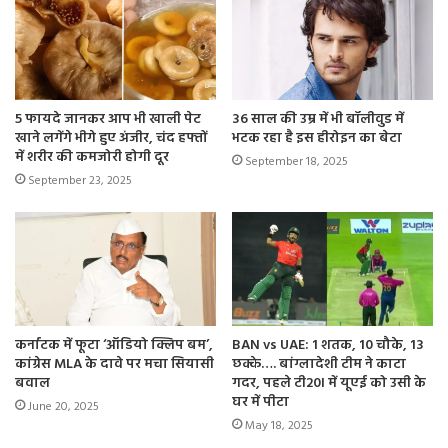
Redmi 12 5G की खूबियां
5 फायदे जानकर आप भी खाली पेट
36 साल की उम्र में भी बॉलीवुड में
खाने लगेंगे भीगे हुए अंजीर, चंद हफ्तों
भटक रहा है इस हीरोइन का बेटा
में शरीर की कमजोरी होगी दूर
September 18, 2025
(शुरुआती कीमत-10,999 रुपये)
September 23, 2025
Snapdragon 4 Gen 2 प्रोसेसर
6.71-इंच FHD+ डिस्प्ले
50MP डुअल रियर कैमरा
कर्नाटक में फूटा ‘ऑडियो क्लिप बम’,
BAN vs UAE: 1 शतक, 10 चौके, 13
कांग्रेस MLA के दावे पर मचा सियासी
छक्के…. बांग्लादेशी टीम ने काटा
8MP फ्रंट कैमरा
बवाल
गदर, पहले टी20I में यूएई को उसी के
घर में पीटा
June 20, 2025
5,000mAh बैटरी, 22.5W फास्ट चार्जिंग
May 18, 2025