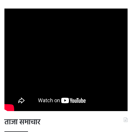
Redmi 12 4G की खूबियां
(शुरुआती कीमत-8,999 रुपये)
MediaTek Helio G88 प्रोसेसर
6.79-इंच FHD+ डिस्प्ले
50MP ट्रिपल कैमरा सेटअप
8MP फ्रंट कैमरा
5,000mAh बैटरी, 18W वायर्ड फास्ट चार्जिंग
ताजा समाचार