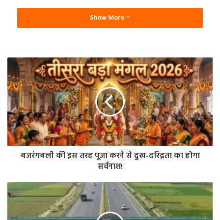
नमक और पैकेज्ड फूड से बनाएं दूरी
Show More
हमारे शरीर में ब्लड प्रेशर बढ़ने का एक सबसे बड़ा कारण है ज्यादा
नमक खाना। हमें दिनभर में 5 ग्राम (लगभग एक छोटा चम्मच) से कम
नमक खाने का लक्ष्य रखना चाहिए। याद रखें, इसमें चिप्स, नमकीन,
अचार, पापड़, सॉस और इंस्टेंट नूडल्स जैसे पैकेजों में छिपा हुआ नमक भी
शामिल है।
आप इन नमकीन स्नैक्स की जगह भुने चने, स्प्राउट्स, वेजीटेबल कटलेट
या सादे नट्स खा सकते हैं। इसके अलावा, दाल और सब्जियों में ऊपर से
नमक डालने के बजाय नींबू, जीरा, अजवाइन, लहसुन और हर्ब्स का
इस्तेमाल करके स्वाद बढ़ाएं।
बजरंगबली की इस तरह पूजा करने से दुख-दरिद्रता का होगा
सर्वनाश!
फल, सब्जियां और साबुत अनाज चुनें
पौधों से मिलने वाले फूड्स ब्लड प्रेशर को कम करने और दिल को स्वस्थ
रखने में मदद करते हैं। अपनी डाइट में रोजाना 2 से 3 सर्विंग्स फलों की
और 3 से 4 सर्विंग्स सब्जियों की जरूर शामिल करें। इसके साथ ही, मैदे
से बनी ब्रेड और सफेद चावल की जगह साबुत अनाज जैसे ब्राउन राइस,