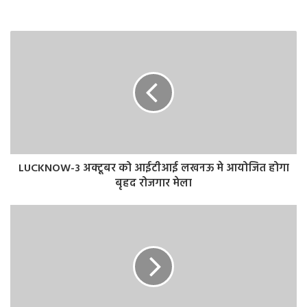
सुल्तानपुर में डा0 तिवारी की हत्या तथा ब्राह्मण समाज को अपमानित
करने उसके निदान एवं एकता पर बल देने की चर्चाए प्रमुख रही। गोंडा
से आए श्याम तिवारी ने कहाकि हमारा किसी धर्म समाज तथा दल से
पक्ष अथवा विपक्ष बनने से अच्छा समाज में फैली अनेकता को एकता
का रूप देने का काम करना होगा। समाज के गरीबों के उत्थान तथा हो
रहे शोषण के विरूद्ध आवाज उठाकर न्याय दिलाना होगा।
LUCKNOW-3 अक्टूबर को आईटीआई लखनऊ मे आयोजित होगा
बृहद रोजगार मेला
बसपा सुप्रीमो मायावती ने एनडीए और इंडिया गठबंधन से
दूरी छोटे दलों की राह आसान कर दी है। मध्य प्रदेश
विधानसभा चुनाव में शनिवार को गोंडवाना गणतंत्र पार्टी से
चुनावी गठबंधन कर लिया। आगामी लोकसभा चुनाव में
छोटे दलों के साथ यदि बसपा का गठबंधन होता है, तो हैरत
की बात नहीं होगी।
#BSP
pic.twitter.com/uGGplry2Pm