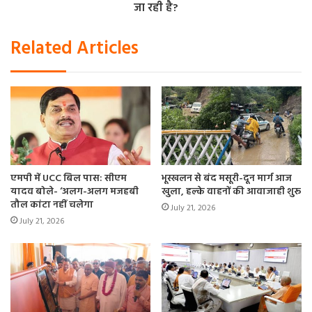
जा रही है?
Related Articles
बसपा सुप्रीमो मायावती ने एनडीए और इंडिया गठबंधन से
दूरी छोटे दलों की राह आसान कर दी है। मध्य प्रदेश
विधानसभा चुनाव में शनिवार को गोंडवाना गणतंत्र पार्टी से
चुनावी गठबंधन कर लिया। आगामी लोकसभा चुनाव में
छोटे दलों के साथ यदि बसपा का गठबंधन होता है, तो हैरत
की बात नहीं होगी।
#BSP
pic.twitter.com/uGGplry2Pm
एमपी में UCC बिल पास: सीएम
भूस्खलन से बंद मसूरी-दून मार्ग आज
यादव बोले- ‘अलग-अलग मजहबी
खुला, हल्के वाहनों की आवाजाही शुरू
— Ek Sandesh (@EkSandesh236986)
October
तौल कांटा नहीं चलेगा
July 21, 2026
2, 2023
July 21, 2026
शाहनवाज़ आलम ने कहा कि आज उत्तर प्रदेश में स्थिति यह हो गयी है
कि सभी गैर भाजपा पार्टियों को मिलाकर भी आधे दर्जन से ज़्यादा
मुस्लिम नेता नहीं हैं। यह लोकतंत्र और मुस्लिम समाज के लिए गंभीर